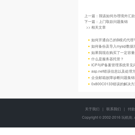
上一篇：
我该如何办理境外汇款
下一篇：
上门取款问题集锦
>> 相关文章
如何开通自己的B模式代理
如何备份及导入mysql数据
如果我现在购买了一定容量
什么是服务器托管？
ICP与IP备案管理系统常
asp.net错误信息以及处理
企业邮箱故障诊断问题集锦
0x800C0133错误的解决
关于我们
|
联系我们
|
付款
Copyright © 2002-2016 玩机街,