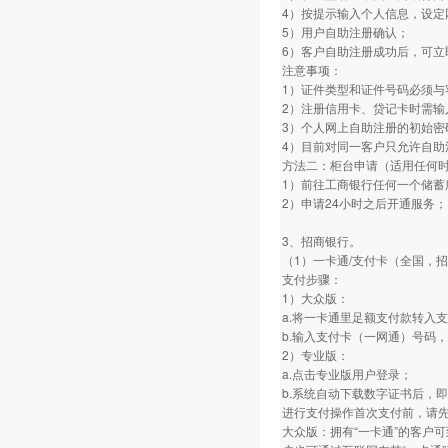
4）按提示输入个人信息，设定
5）用户自助注册确认；
6）客户自助注册成功后，可立
注意事项：
1）证件类型和证件号码必须与
2）注册信用卡、贷记卡时需输
3）个人网上自助注册的初始密
4）目前对同一客户只允许自助
方法二：柜台申请（适用任何
1）前往工商银行任何一个储蓄
2）申请24小时之后开通服务；
3、招商银行。
（1）一卡通/支付卡（全国，
支付步骤：
1）大众版：
a.将一卡通里足额支付款转入
b.输入支付卡（一网通）号码
2）专业版：
a.点击专业版用户登录；
b.系统自动下载数字证书后，即
进行支付操作首次支付前，请
大众版：拥有“一卡通”的客户可