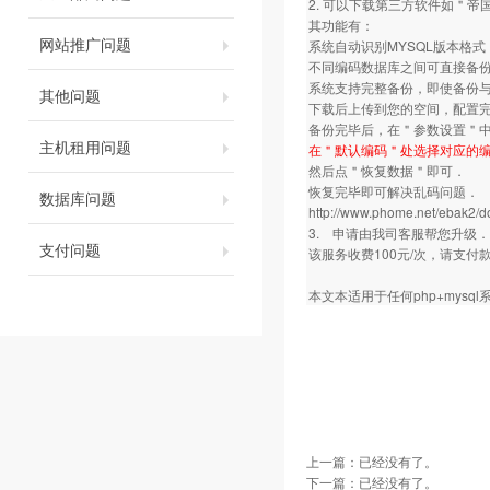
2. 可以下载第三方软件如＂
其功能有：
网站推广问题
系统自动识别MYSQL版本格
不同编码数据库之间可直接备
系统支持完整备份，即使备份
其他问题
下载后上传到您的空间，配置完
备份完毕后，在＂参数设置＂中
主机租用问题
在＂默认编码＂处选择对应的编
然后点＂恢复数据＂即可．
恢复完毕即可解决乱码问题．
数据库问题
http://www.phome.net/ebak2/d
3. 申请由我司客服帮您升级．
支付问题
该服务收费100元/次，请支
本文本适用于任何php+mysq
上一篇：已经没有了。
下一篇：已经没有了。