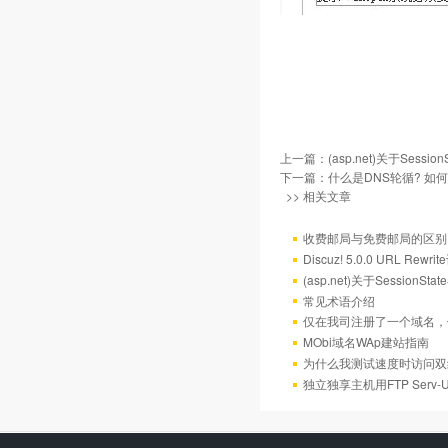
上一篇：
(asp.net)关于Sess
下一篇：
什么是DNS轮循? 如
>> 相关文章
收费邮局与免费邮局的区别
Discuz! 5.0.0 URL Rewr
(asp.net)关于Session
常见术语介绍
仅在我司注册了一个域名，
MObi域名WAp建站指南
为什么我测试速度时访问双
独立独享主机用FTP Serv