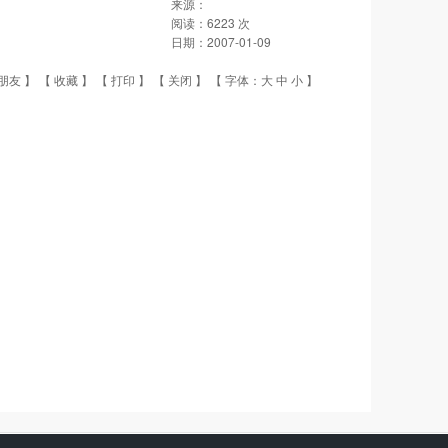
来源：
阅读：
6223
次
日期：
2007-01-09
朋友
】 【
收藏
】 【
打印
】 【
关闭
】 【 字体：
大
中
小
】