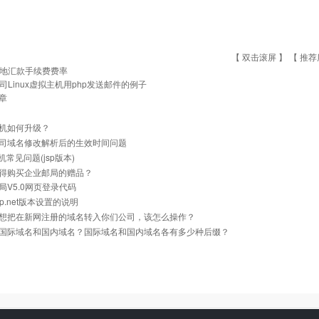
【 双击滚屏 】 【
推荐
地汇款手续费费率
司Linux虚拟主机用php发送邮件的例子
章
机如何升级？
司域名修改解析后的生效时间问题
主机常见问题(jsp版本)
得购买企业邮局的赠品？
局V5.0网页登录代码
p.net版本设置的说明
想把在新网注册的域名转入你们公司，该怎么操作？
国际域名和国内域名？国际域名和国内域名各有多少种后缀？