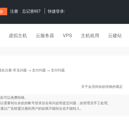
注册
忘记密码?
快捷登录:
虚拟主机
云服务器
VPS
主机租用
云建站
域名注册-常见问题
→
支付问题
→ 支付问题
关于会员间余款转移的规定
余款可以免费转移。
：以需要转出余款的帐号登录后在有问必答提交问题，由管理员手工处理。
：通过广告联盟注册的用户的款既不能转出也不能转入。